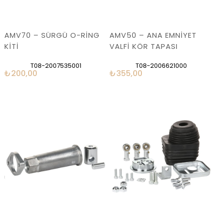
AMV70 – SÜRGÜ O-RİNG
AMV50 – ANA EMNİYET
KİTİ
VALFİ KÖR TAPASI
T08-2007535001
T08-2006621000
₺200,00
₺355,00