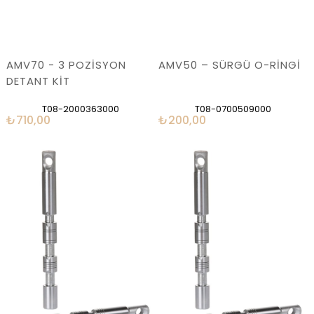
AMV70 - 3 POZİSYON
AMV50 – SÜRGÜ O-RİNGİ
DETANT KİT
T08-2000363000
T08-0700509000
₺710,00
₺200,00