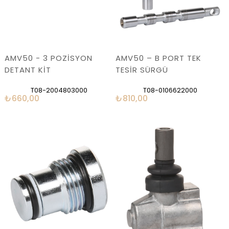
AMV50 - 3 POZİSYON
AMV50 – B PORT TEK
DETANT KİT
TESİR SÜRGÜ
T08-2004803000
T08-0106622000
₺660,00
₺810,00