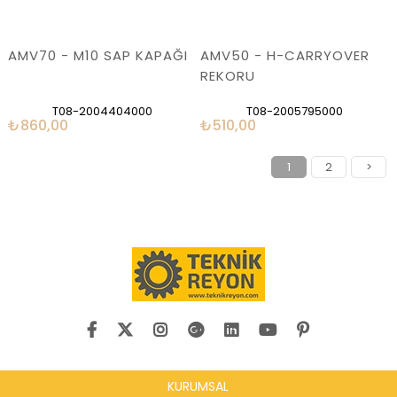
AMV70 - M10 SAP KAPAĞI
AMV50 - H-CARRYOVER
REKORU
T08-2004404000
T08-2005795000
₺860,00
₺510,00
1
2
>
KURUMSAL