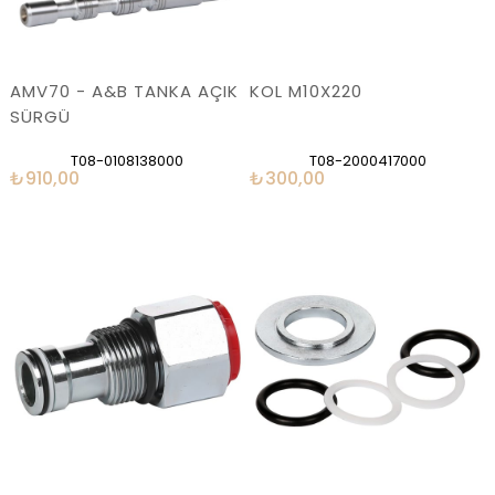
AMV70 - A&B TANKA AÇIK
KOL M10X220
SÜRGÜ
T08-0108138000
T08-2000417000
₺910,00
₺300,00