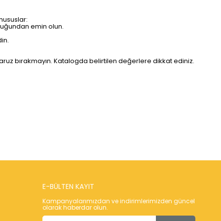
hususlar:
olduğundan emin olun.
in.
uz bırakmayın. Katalogda belirtilen değerlere dikkat ediniz.
E-BÜLTEN KAYIT
Kampanyalarımızdan ve indirimlerimizden güncel
olarak haberdar olun.