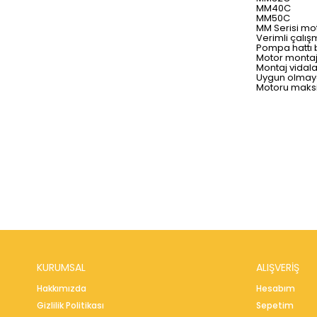
MM40C
MM50C
MM Serisi mot
Verimli çalış
Pompa hattı b
Motor montaj 
Montaj vidala
Uygun olmaya
Motoru maksi
KURUMSAL
ALIŞVERİŞ
Hakkımızda
Hesabım
Gizlilik Politikası
Sepetim