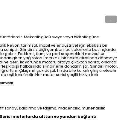
1
tüatörlerdir. Mekanik gücü sıvıya veya hidrolik güce
knik Reyon, tarımsal, mobil ve endüstriyel için eksiksiz bir
sahiptir. Silindirsiz dişli çemberi, bu tipleri orta basınçlarda
getirir. Farklı mil, flanş ve port seçenekleri mevcuttur.
portundan giren yağ rotoru merkezi bir nokta etrafında dönmeye
haline gelir. İlk yörünge motoru ortaya çıktıktan sonra, onlarca
ik dişli halkasında silindirlerle donatılmıştır. Silindirli motor,
arttırır. Çıkış mili çok düşük hızda bile kararlı çıkış üretebilir.
 eşit tork üretir. Her motor serisi çeşitli hız ve tork
lmiştir.
hafif sanayi, kaldırma ve taşıma, madencilik, mühendislik
M Serisi motorlarda alttan ve yandan bağlantı