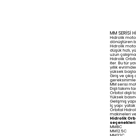
MM SERİSİ 
Hidrolik moto
dönüştüren bir
Hidrolik motor
düşük hızlı, y
uzun çalışma 
Hidrolik Orbi
iter. Bu tür y
yıllık evrimde
yüksek başlang
Giriş ve çıkış
gereksinimler
MM serisi moto
Dişli takımı 
Orbitol dişli
Yüksek basınc
Gelişmiş yapı
İç yapı: yatak
Orbital Hidro
makineleri ve
Hidrolik Or
seçenekleri
MM8C
MM12.5C
MM32C