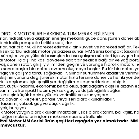
HİDROLİK MOTORLAR HAKKINDA TÜM MERAK EDİLENLER
rlar, hidrolik veya akışkan enerjiyi mekanik güce dönüştüren döner ak
 hidrolik pompa ile birlikte çalışırlar.
lar, harici bir yükü hareket ettirmek için kuvveti ve hareketi sağlar. Te
üksek torklu hidrolik motor yelpazesi sunar. MM Serisi kompakt tasarıma 
süreçleri veya yüksek basınçlarda kısa çalışma süreleri için uygun hale 
tal Motor : İç dişli halkası gövdeye sabit bir şekilde bağlıdır ve yağ 
avaş dönen rotor, çıkışı yivli milden geçirir ve yörünge hidrolik motoru 
n sonra başka bir motor kavramı oluşmaya başlar. Bu tür bir motor, yerleş
ıç ve çalışma torku sağlayabilir. Silindir sürtünmeyi azaltır ve verimliliği 
 akışının yönünü değiştirerek motor hızla tersine döner ve her iki yönde de
ini karşılamak için çeşitli yer değiştirme seçeneklerine sahiptir.
r, küçük hacimli, ekonomik bir tip olup, şaft dağıtım akışı ile dizayn edi
tasarımı ve kompakt hacim, yüksek güç ve düşük ağırlık sağlar.
 takımı için küçük hacim, yüksek verimlilik ve uzun yaşam.
a dayanıklı keçeler, paralel veya seri olarak kullanılabilir.
 tasarımı, yüksek güç ve düşük ağırlık.
 yok, burç yok
lik Motor yaygın olarak kullanılmaktadır. Esas olarak tarım, balıkçılık, 
 diğer makinelerin işlem mekanizmasında kullanılır.
bital Motor MM Serisi ürün çeşitleri aşağıda yer almaktadır. M
 mevcuttur.