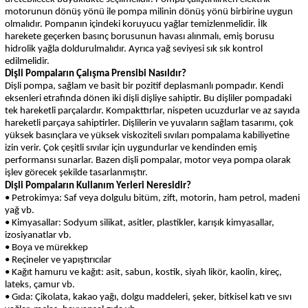
motorunun dönüş yönü ile pompa milinin dönüş yönü birbirine uygun
olmalıdır. Pompanın içindeki koruyucu yağlar temizlenmelidir. İlk
harekete geçerken basınç borusunun havası alınmalı, emiş borusu
hidrolik yağla doldurulmalıdır. Ayrıca yağ seviyesi sık sık kontrol
edilmelidir.
Dişli Pompaların Çalışma Prensibi Nasıldır?
Dişli pompa, sağlam ve basit bir pozitif deplasmanlı pompadır. Kendi
eksenleri etrafında dönen iki dişli dişliye sahiptir. Bu dişliler pompadaki
tek hareketli parçalardır. Kompakttırlar, nispeten ucuzdurlar ve az sayıda
hareketli parçaya sahiptirler. Dişlilerin ve yuvaların sağlam tasarımı, çok
yüksek basınçlara ve yüksek viskoziteli sıvıları pompalama kabiliyetine
izin verir. Çok çeşitli sıvılar için uygundurlar ve kendinden emiş
performansı sunarlar. Bazen dişli pompalar, motor veya pompa olarak
işlev görecek şekilde tasarlanmıştır.
Dişli Pompaların Kullanım Yerleri Neresidir?
• Petrokimya: Saf veya dolgulu bitüm, zift, motorin, ham petrol, madeni
yağ vb.
• Kimyasallar: Sodyum silikat, asitler, plastikler, karışık kimyasallar,
izosiyanatlar vb.
• Boya ve mürekkep
• Reçineler ve yapıştırıcılar
• Kağıt hamuru ve kağıt: asit, sabun, kostik, siyah likör, kaolin, kireç,
lateks, çamur vb.
• Gıda: Çikolata, kakao yağı, dolgu maddeleri, şeker, bitkisel katı ve sıvı