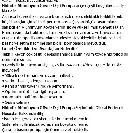
yağlar, melas, hayvansal gıda vb.
Hidrolik Alüminyum Gövde Dişli Pompalar
çok çeşitli uygulamalar için
idealdir:
Asansörler, yeşillikler ve çim biçme makineleri, elektrikli forkliftler gibi
küçük araçlar için yüksek performans sağlayan küçük tasarımlara
sahiptirler. Alüminyum gövde verimlilik ve yüksek mukavemet sağlar.
Bunun yanında traktörler, kazıcı yükleyiciler gibi orta ve büyük arazi
araçları, damperli kamyonlar ve teleskopik yükleyiciler içinde yüksek
basınç ve iletim hacmine sahip dişli pompalarda mevcuttur.
Genel Özellikleri ve Avantajları Nelerdir?
Teknik Reyon çok çeşitli deplasmanlarda alüminyum gövde hidrolik dişli
pompalar sunar.
• Geniş iletim hacmi aralığı (0,25 ila 194,3 cm3/dev [0,015 ila 11,86
inç3/dev])
• Yüksek performans ve uygun maliyetli.
• Verimli basınç, dengeli tasarım.
• Kanıtlanmış güvenilirlik ve performans.
• Optimum ürün konfigürasyonları.
• Kompakt, hafif modüler tasarım.
• Sessiz çalışma
Hidrolik Alüminyum Gövde Dişli Pompa
Seçiminde Dikkat Edilecek
Hususlar Hakkında Bilgi
Sistem için gerekli akışkanın iletim hacmi önemlidir.
Sistemde kullanılacak pompanın boyutu önemlidir.
Çalışma basıncı pompa için önem arz etmektedir.