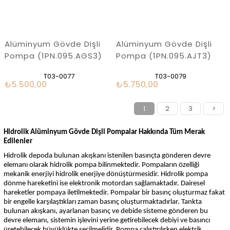
Alüminyum Gövde Dişli
Alüminyum Gövde Dişli
Pompa (1PN.095.AGS3)
Pompa (1PN.095.AJT3)
T03-0077
T03-0079
₺5.500,00
₺5.750,00
1
2
3
>
Hidrolik Alüminyum Gövde Dişli Pompalar Hakkında Tüm Merak
Edilenler
Hidrolik depoda bulunan akışkanı istenilen basınçta gönderen devre
elemanı olarak hidrolik pompa bilinmektedir. Pompaların özelliği
mekanik enerjiyi hidrolik enerjiye dönüştürmesidir. Hidrolik pompa
dönme hareketini ise elektronik motordan sağlamaktadır. Dairesel
hareketler pompaya iletilmektedir. Pompalar bir basınç oluşturmaz fakat
bir engelle karşılaştıkları zaman basınç oluşturmaktadırlar. Tankta
bulunan akışkanı, ayarlanan basınç ve debide sisteme gönderen bu
devre elemanı, sistemin işlevini yerine getirebilecek debiyi ve basıncı
üretebilecek büyüklükte seçilmelidir. Pompa çalıştırılırken elektrik