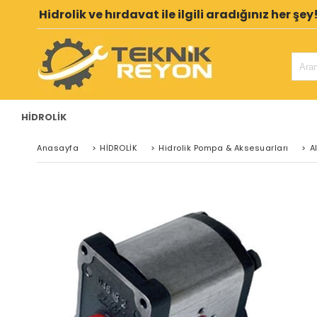
Hidrolik ve hırdavat ile ilgili aradığınız her şey
HİDROLİK
Anasayfa
>
HİDROLİK
>
Hidrolik Pompa & Aksesuarları
>
A