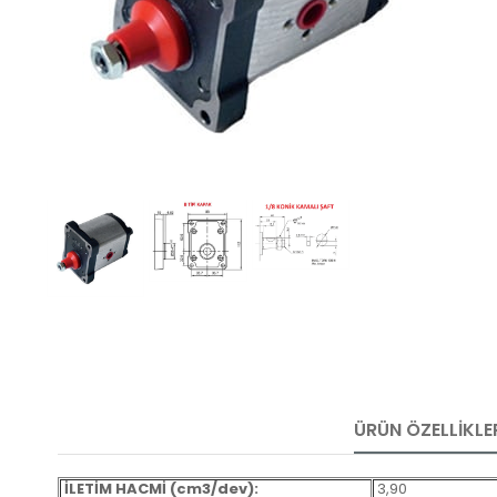
ÜRÜN ÖZELLIKLE
İLETİM HACMİ (cm3/dev):
3,90