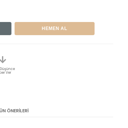
 Düşünce
er Ver
ÜN ÖNERILERI