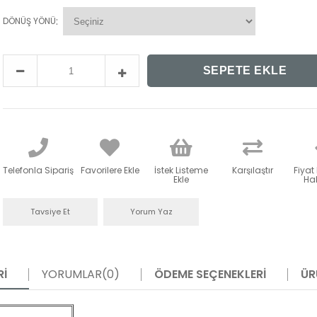
:
DÖNÜŞ YÖNÜ
Telefonla Sipariş
Favorilere Ekle
İstek Listeme
Karşılaştır
Fiyat
Ekle
Hab
Tavsiye Et
Yorum Yaz
RI
YORUMLAR
(0)
ÖDEME SEÇENEKLERI
ÜR