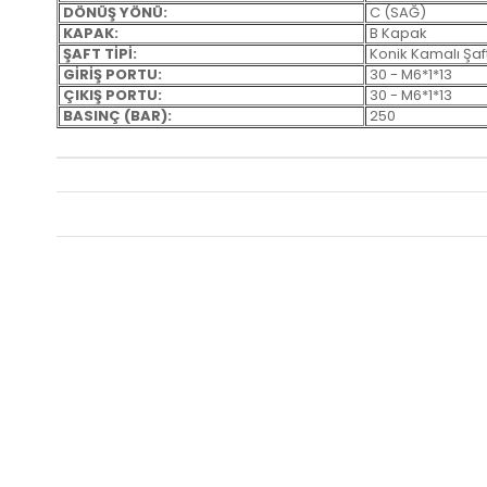
DÖNÜŞ YÖNÜ:
C (SAĞ)
KAPAK:
B Kapak
ŞAFT TİPİ:
Konik Kamalı Şaft
GİRİŞ PORTU:
30 - M6*1*13
ÇIKIŞ PORTU:
30 - M6*1*13
BASINÇ (BAR):
250