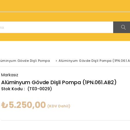
!
lüminyum Gövde Dişli Pompa
>
Alüminyum Gövde Dişli Pompa (1PN.061.A
Markasız
Alüminyum Gövde Dişli Pompa (1PN.061.AB2)
(T03-0029)
₺5.250,00
(KDV Dahil)