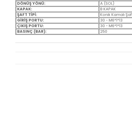
DÖNÜŞ YÖNÜ:
A (SOL)
KAPAK:
B KAPAK
ŞAFT TİPİ:
Konik Kamalı Şaft
GİRİŞ PORTU:
30 - M6*1*13
ÇIKIŞ PORTU:
30 - M6*1*13
BASINÇ (BAR):
250