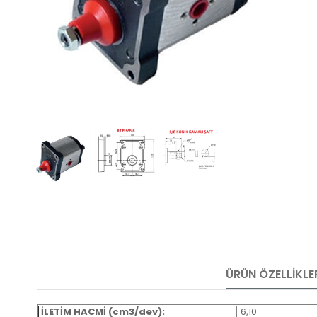
ÜRÜN ÖZELLIKLE
İLETİM HACMİ (cm3/dev):
6,10