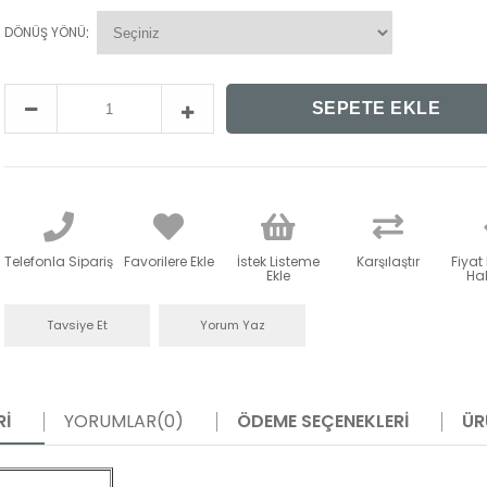
:
DÖNÜŞ YÖNÜ
Telefonla Sipariş
Favorilere Ekle
İstek Listeme
Karşılaştır
Fiyat
Ekle
Hab
Tavsiye Et
Yorum Yaz
RI
YORUMLAR
(0)
ÖDEME SEÇENEKLERI
ÜR