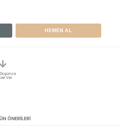
 Düşünce
er Ver
ÜN ÖNERILERI