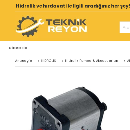
Hidrolik ve hırdavat ile ilgili aradığınız her şey
HİDROLİK
Anasayfa
>
HİDROLİK
>
Hidrolik Pompa & Aksesuarları
>
A